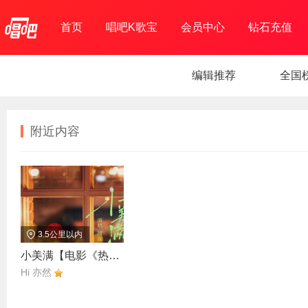
首页
唱吧K歌宝
会员中心
钻石充值
编辑推荐
全国
附近内容
3.5公里以内
小美满【电影《热辣滚烫》热辣陪伴曲】
Hi 亦然