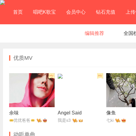
首页
唱吧K歌宝
会员中心
钻石充值
上传
编辑推荐
全国
优质MV
余味
Angel Said
像鱼
优优爸爸
我是s3
七ki
动听单曲