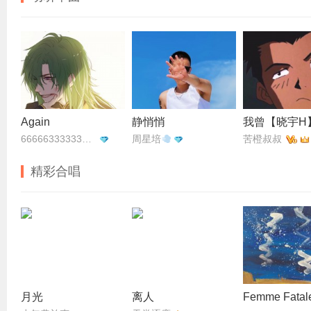
Again
静悄悄
我曾【晓宇H
66666333333333
周星培
苦橙叔叔
精彩合唱
月光
离人