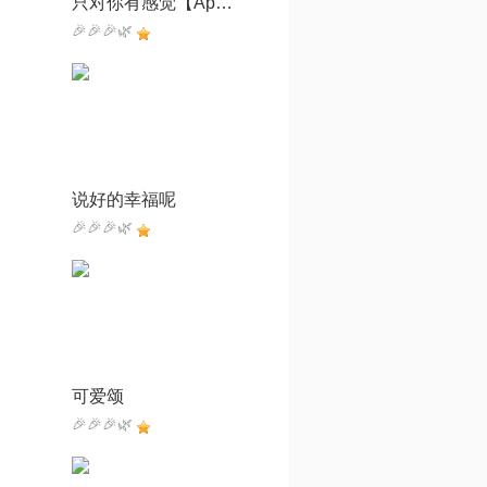
只对你有感觉【Apiao高音质伴奏】
🎉🎉🎉🌿
说好的幸福呢
🎉🎉🎉🌿
可爱颂
🎉🎉🎉🌿