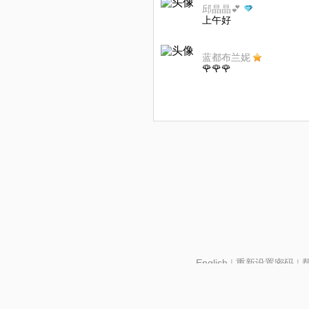
邱晶晶💕
上午好
蓝都布兰妮
🌹🌹🌹
English
|
重新设置密码
|
北京酷智科技有限公司 ©2024 changba.com |
京IC
京网文【2024】2602-128