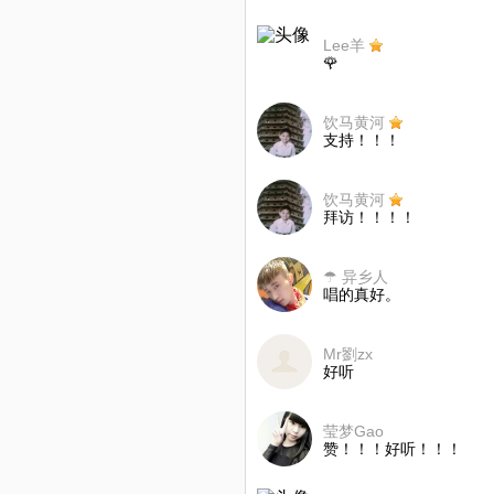
Lee羊
🌹
饮马黄河
支持！！！
饮马黄河
拜访！！！！
☂ 异乡人
唱的真好。
Mr劉zx
好听
莹梦Gao
赞！！！好听！！！