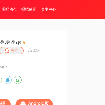
唱吧动态
唱吧荣誉
赛事中心
🎉🎉🎉🌿
关注
330
传的〜