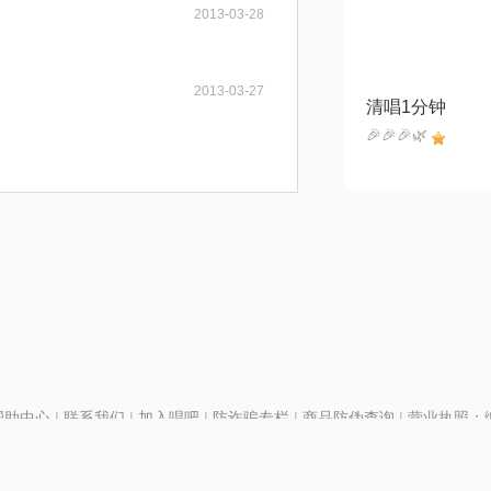
2013-03-28
2013-03-27
清唱1分钟
🎉🎉🎉🌿
帮助中心
|
联系我们
|
加入唱吧
|
防诈骗专栏
|
商品防伪查询
|
营业执照：编号
P证110298
|
京ICP备11013291号-1
| 举报电话(24小时)：022-25782593
号
|
京公网安备11010502025063号
|
|