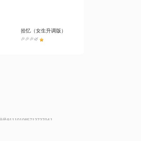
拾忆（女生升调版）
🎉🎉🎉🌿
91110108571272704J
 | 举报邮箱：fankui@changba.com
| 向12318举报
|
金盾网络纠纷调解中心