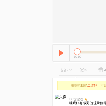
00:00
288
0
3
用唱吧扫描
二维码
，可
DJ👏👏👏
哇哦好有感觉 这流量值