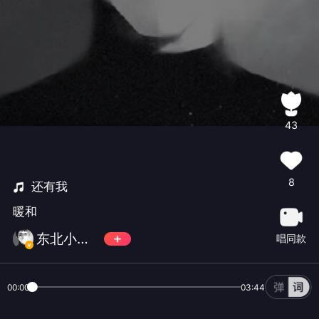
43
8
还有我
暖和
东北小哪吒💨
唱同款
00:00
03:44