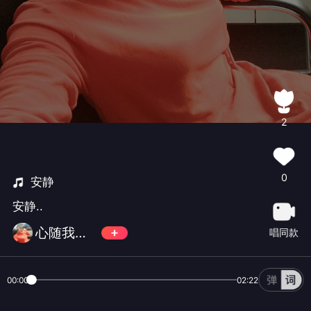
2
0
安静
安静..
心随我动萌萌
唱同款
00:00
02:22