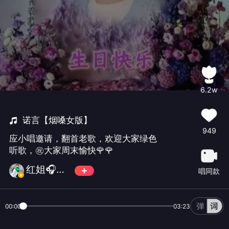
6.2w
诺言【烟嗓女版】
949
应小唱邀请，翻首老歌，欢迎大家绿色
听歌，㊗️大家周末愉快🌹🌹
红姐🎧休息中
唱同款
00:00
03:23