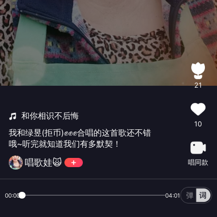
21
和你相识不后悔
10
我和绿昱(拒币)✊✊✊合唱的这首歌还不错
哦~听完就知道我们有多默契！
唱歌娃🙀
唱同款
00:00
04:01