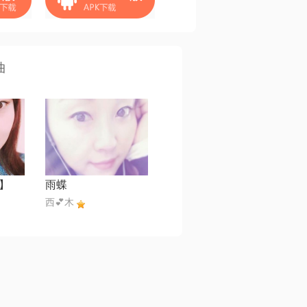
曲
】
雨蝶
西💕木