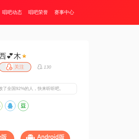
唱吧动态
唱吧荣誉
赛事中心
西💕木
关注
130
败了全国92%的人，快来听听吧。