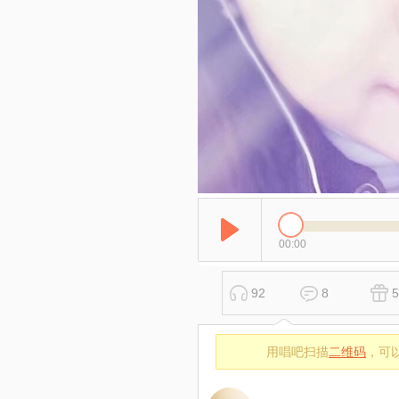
00:00
92
8
5
用唱吧扫描
二维码
，可