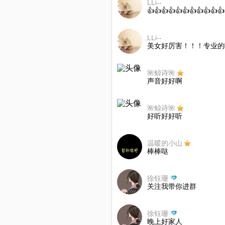
LLi--
👍👍👍👍👍👍👍👍👍👍👍
LLi--
美女好厉害！！！专业的
🌺鲸诗🌺
声音好好啊
🌺鲸诗🌺
好听好好听
温暖的小山
棒棒哒
徐钰珊
关注我带你进群
徐钰珊
晚上好家人