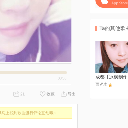
Ta的其他歌
成都【冰枫制作
03:53
西💕木
21
收藏
导出
以马上找到歌曲进行评论互动哦~