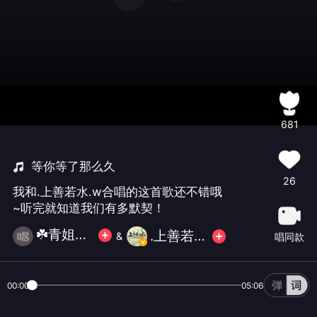
681
等你等了那么久
26
我和.上善若水.w合唱的这首歌还不错哦
~听完就知道我们有多默契！
☘️青姐👠月亮☘️
.上善若水.w
&
唱同款
00:00
05:06