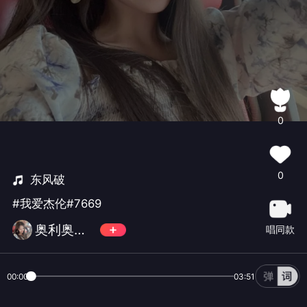
0
0
东风破
#我爱杰伦#7669
奥利奥配饭🍪
唱同款
00:00
03:51