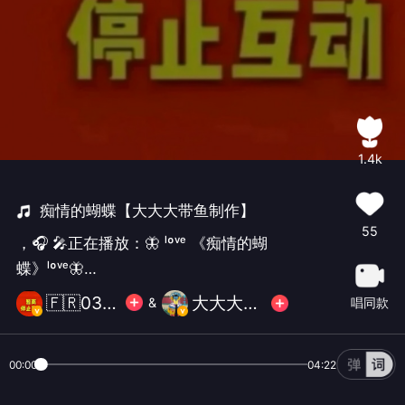
1.4k
痴情的蝴蝶【大大大带鱼制作】
55
，🎧 🎤正在播放：🦋 ˡºᵛᵉ 《痴情的蝴
蝶》ˡºᵛᵉ🦋
▬▬▬▬▬◙▬▬▬▬▬▬▬▬ ◂◂
🇫🇷033停更[暂休模式]
大大大带鱼.
唱同款
&
► ▐▐ ▸▸
00:00
04:22