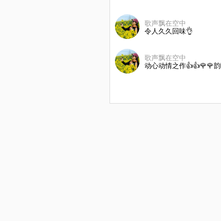
歌声飘在空中
令人久久回味👌
歌声飘在空中
动心动情之作👍👍🌹🌹