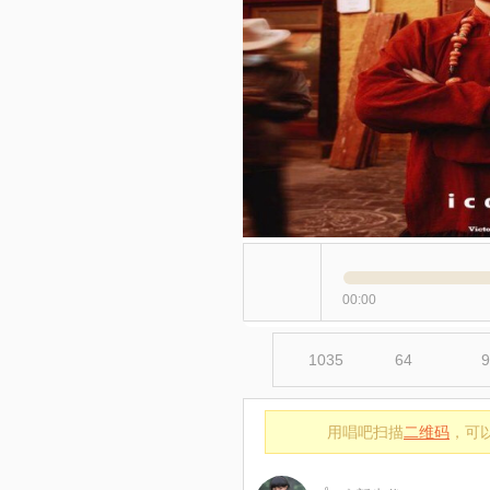
00:00
1035
64
9
用唱吧扫描
二维码
，可