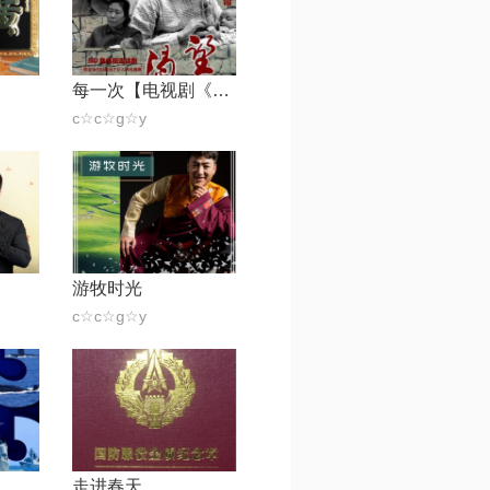
每一次【电视剧《渴望》插曲】
c☆c☆g☆y
游牧时光
c☆c☆g☆y
走进春天