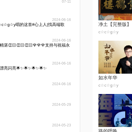
07-11
2024-06-16
净土【完整版】
c☆g☆y唱的这首#心上人|找高端歌
c☆c☆g☆y
2024-06-16
🏻👏🏻👏🏻🌹🌹🌹支持与祝福永
2024-06-16
闪亮🌟✨🌟✨🌟✨🌟✨
如水年华
2024-06-16
c☆c☆g☆y
2024-05-29
2024-05-23
路的呼唤