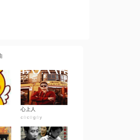
曲
心上人
c☆c☆g☆y