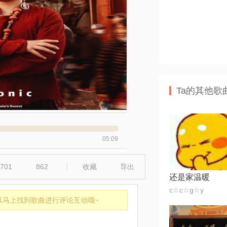
Ta的其他歌
05:09
701
862
收藏
导出
还是家温暖
c☆c☆g☆y
以马上找到歌曲进行评论互动哦~