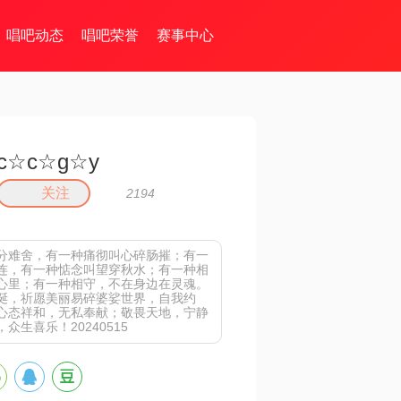
唱吧动态
唱吧荣誉
赛事中心
c☆c☆g☆y
关注
2194
分难舍，有一种痛彻叫心碎肠摧；有一
连，有一种惦念叫望穿秋水；有一种相
心里；有一种相守，不在身边在灵魂。
诞，祈愿美丽易碎婆娑世界，自我约
心态祥和，无私奉献；敬畏天地，宁静
众生喜乐！20240515