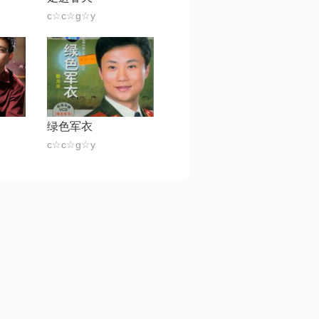
c☆c☆g☆y
绿色军衣
c☆c☆g☆y