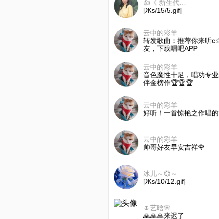
👍《 新生代琼女郎》
[Жs/15/5.gif]
云中的彩羊
转发歌曲：推荐你来听c☆
友，下载唱吧APP
云中的彩羊
音色魔性十足，唱功专业精湛
伴金榜作🏆🏆🏆
云中的彩羊
好听！一首惊艳之作唱的漂亮
云中的彩羊
帅哥好友早安吉祥🌹
冰儿～💞～
[Жs/10/12.gif]
🌷艺晗🌸
🙏🙏🙏来迟了