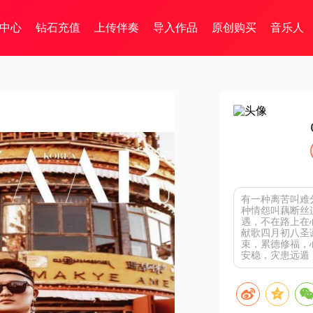
中心
钻石充值
上传伴奏
导入作品
原创购买
音乐人
有一种离苦叫难
种情怨叫藕断丝
遇，不在路上在
献歌四月初八圣
束，累德修福，
安稳，灾患远遁，