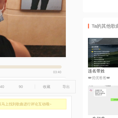
Ta的其他歌
连名带姓
03:40
👑优优爸爸👑
40
90
收藏
导出
以马上找到歌曲进行评论互动哦~