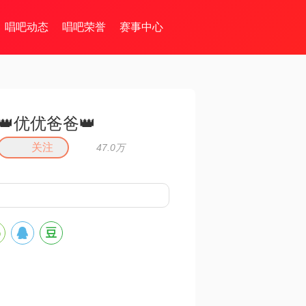
唱吧动态
唱吧荣誉
赛事中心
👑优优爸爸👑
关注
47.0万