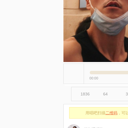
00:00
1836
64
3
用唱吧扫描
二维码
，可