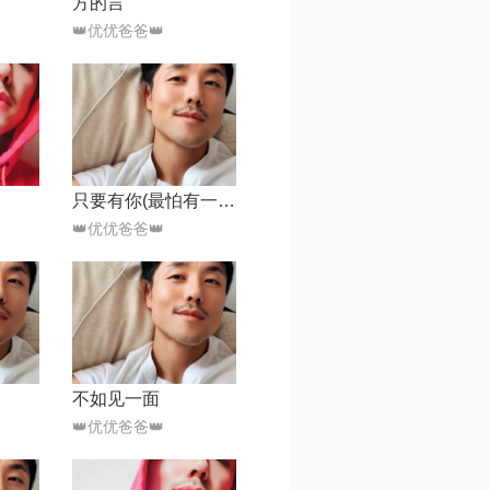
方的言
👑优优爸爸👑
只要有你(最怕有一天你离我远去)
👑优优爸爸👑
不如见一面
👑优优爸爸👑