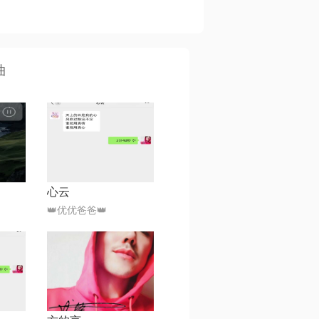
曲
心云
👑优优爸爸👑