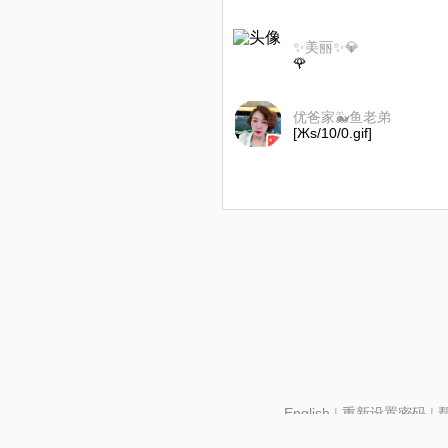
✨美丽✨💎
🌹
优爸家🐳鱼老弟
[Жs/10/0.gif]
English
|
重新设置密码
|
北京酷智科技有限公司 ©2024 changba.com |
京IC