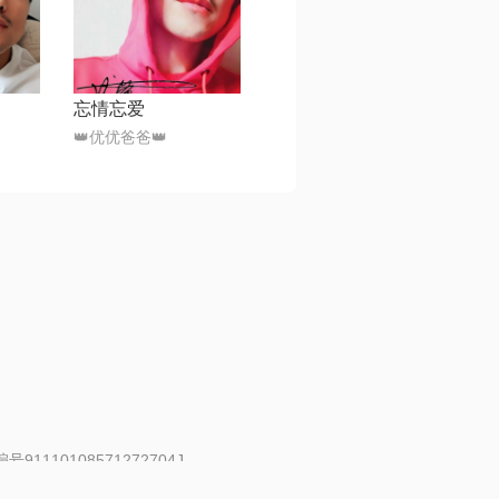
忘情忘爱
👑优优爸爸👑
91110108571272704J
 | 举报邮箱：fankui@changba.com
| 向12318举报