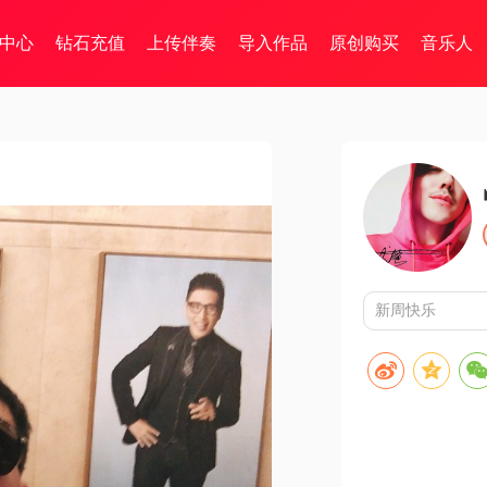
中心
钻石充值
上传伴奏
导入作品
原创购买
音乐人
新周快乐