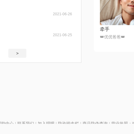
2021-06-26
牵手
2021-06-25
👑优优爸爸👑
>
帮助中心
|
联系我们
|
加入唱吧
|
防诈骗专栏
|
商品防伪查询
|
营业执照：编号
P证110298
|
京ICP备11013291号-1
| 举报电话(24小时)：022-25782593