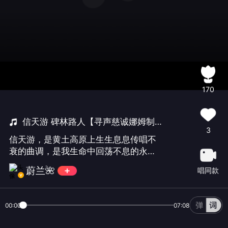
170
信天游 碑林路人【寻声慈诚娜姆制作】
3
信天游，是黄土高原上生生息息传唱不
衰的曲调，是我生命中回荡不息的永远
的主旋律………
蔚兰🌺
唱同款
00:00
07:08