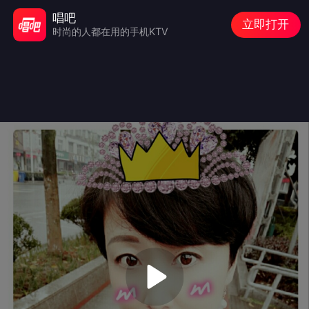
唱吧
立即打开
时尚的人都在用的手机KTV