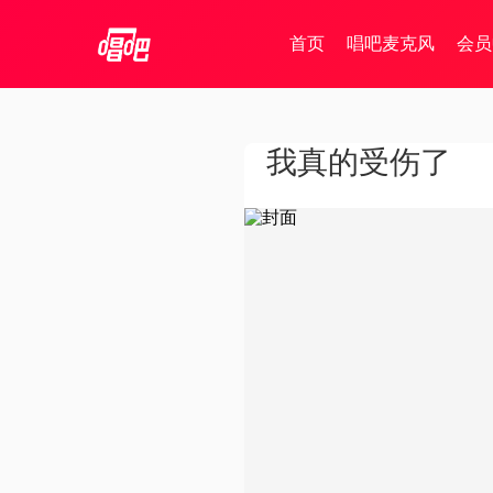
首页
唱吧麦克风
会员
我真的受伤了