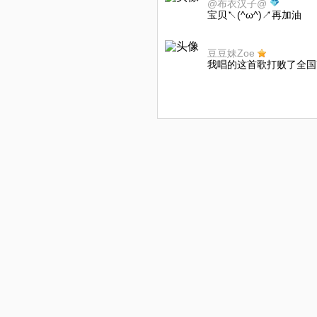
@布衣汉子@
宝贝↖(^ω^)↗再加油
豆豆妹Zoe
我唱的这首歌打败了全国