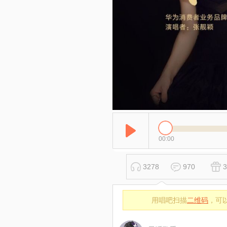
00:00
3278
970
3
用唱吧扫描
二维码
，可