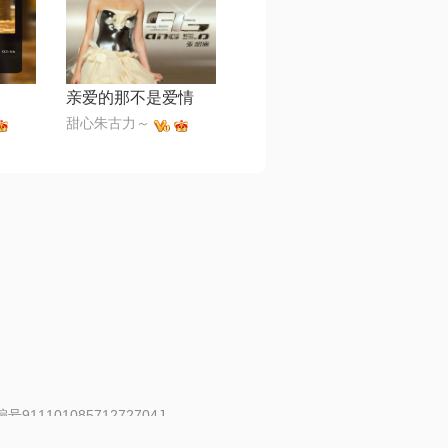
亲爱的那不是爱情
甜心朱古力～
91110108571272704J
 | 举报邮箱：fankui@changba.com
| 向12318举报