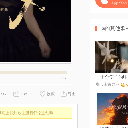
Ta的其他歌
03:39
甜心朱古力～
317
338
收藏
导出
以马上找到歌曲进行评论互动哦~