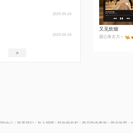
2025-05-24
又见炊烟
2025-05-24
甜心朱古力～
>
帮助中心
|
联系我们
|
加入唱吧
|
防诈骗专栏
|
商品防伪查询
|
营业执照：编号
P证110298
|
京ICP备11013291号-1
| 举报电话(24小时)：022-25782593