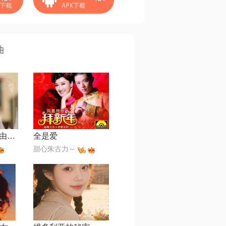
曲
一千个伤心的理由【R&B版】
全是爱
甜心朱古力～