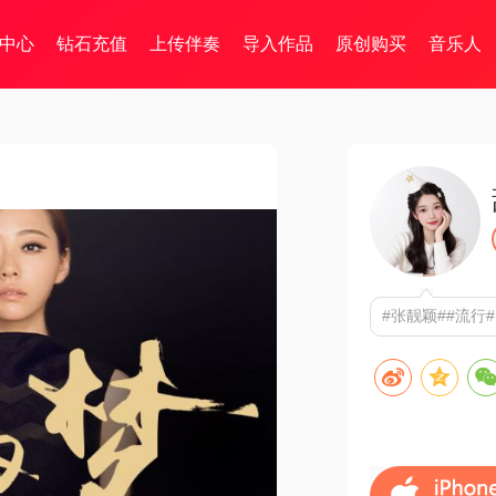
中心
钻石充值
上传伴奏
导入作品
原创购买
音乐人
#张靓颖##流行#