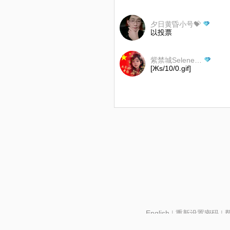
夕日黄昏小号💝
以投票
紫禁城Selene月亮💍
[Жs/10/0.gif]
English
|
重新设置密码
|
北京酷智科技有限公司 ©2024 changba.com |
京IC