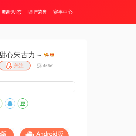
唱吧动态
唱吧荣誉
赛事中心
甜心朱古力～
关注
4566