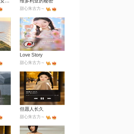
一次就好【R&B女版】
维多利亚的秘密
甜心朱古力～
Love Story
甜心朱古力～
但愿人长久
甜心朱古力～