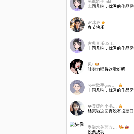
民谣歌手mkILmC
非同凡响，优秀的作品需
🌿沐辰
春节快乐
古典音乐dSl1N8
非同凡响，优秀的作品需
凤⁹
哇实力唱将这歌好听
乡村歌手gneB3G
非同凡响，优秀的作品需
❤️暖暖的小书童❤️
结束啦这回真没有投票口
🌟溢水芙蓉☆✨💫
投票成功