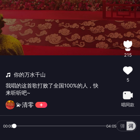
215
你的万水千山
5
我唱的这首歌打败了全国100%的人，快
来听听吧~
💫清零
唱同款
00:00
04:05