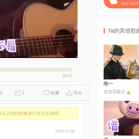
Ta的其他歌
03:17
唯一
吉吉历险记
2
2
收藏
导出
以马上找到歌曲进行评论互动哦~
2020-11-08