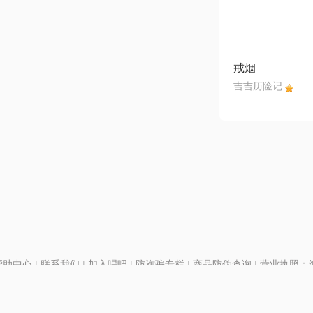
戒烟
吉吉历险记
帮助中心
|
联系我们
|
加入唱吧
|
防诈骗专栏
|
商品防伪查询
|
营业执照：编号
P证110298
|
京ICP备11013291号-1
| 举报电话(24小时)：022-25782593
号
|
京公网安备11010502025063号
|
|