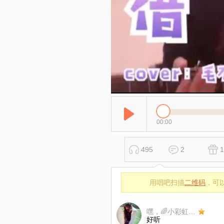
00:00
495
2
1
用唱吧扫描
二维码
，可
嘿，🌈小彩虹在家吗
好听