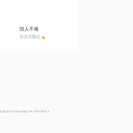
毁人不倦
吉吉历险记
91110108571272704J
 | 举报邮箱：fankui@changba.com
| 向12318举报
|
金盾网络纠纷调解中心