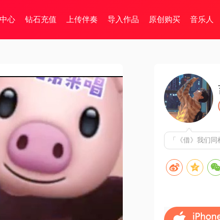
中心
钻石充值
上传伴奏
导入作品
原创购买
音乐人
「《借》我们同