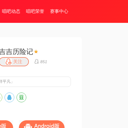
唱吧动态
唱吧荣誉
赛事中心
吉吉历险记
关注
851
样平凡」