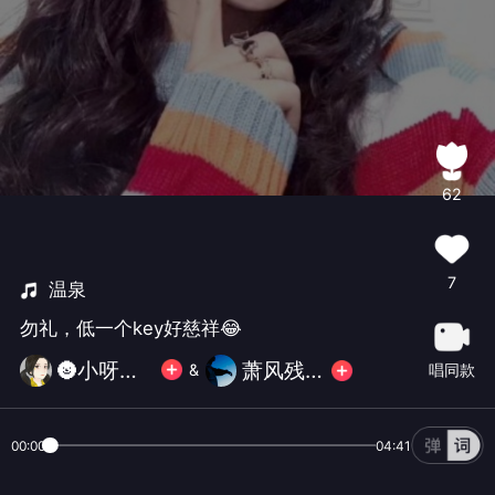
62
7
温泉
勿礼，低一个key好慈祥😂
🌚小呀嘛小黄人🌚
萧风残月
唱同款
&
00:00
04:41