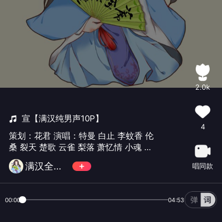
2.0k
宣【满汉纯男声10P】
4
策划：花君 演唱：特曼 白止 李蚊香 伦
桑 裂天 楚歌 云雀 梨落 萧忆情 小魂 后
期：Mr曾经 特地按照每个人的声音特色
满汉全席音乐团队
唱同款
去安排的角色，这首歌希望大家喜欢~
00:00
04:53