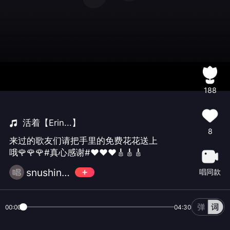
188
活着【Erin...】
8
来过的歌友们请把手里的免费花花送上
哦🌹🌹🌹#真心感谢#❤️❤️❤️🎸🎸🎸
snushine🎶💥
唱同款
00:00
04:30