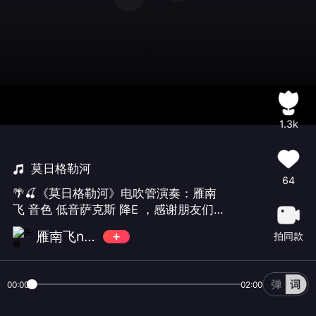
1.3k
莫日格勒河
64
🌴🍒《莫日格勒河》电吹管演奏：雁南
飞 音色 低音萨克斯 降E ，感谢朋友们
的一路陪伴和支持。🍒🌴
雁南飞nf（休息）
拍同款
00:00
02:00