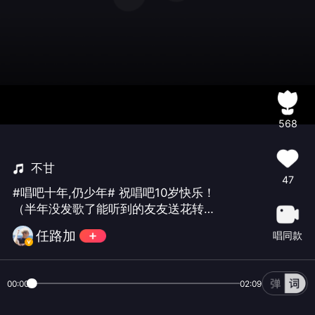
568
不甘
47
#唱吧十年,仍少年# 祝唱吧10岁快乐！
（半年没发歌了能听到的友友送花转发
吧 谢）#唱吧十年,仍少年#
任路加
唱同款
00:00
02:09