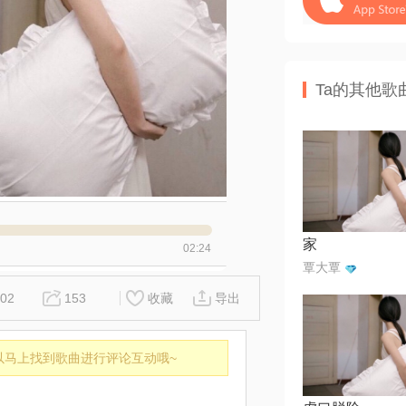
Ta的其他歌
家
02:24
覃大覃
02
153
收藏
导出
以马上找到歌曲进行评论互动哦~