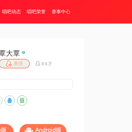
唱吧动态
唱吧荣誉
赛事中心
覃大覃
关注
8.6万