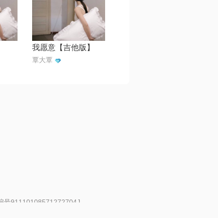
我愿意【吉他版】
覃大覃
91110108571272704J
 | 举报邮箱：fankui@changba.com
| 向12318举报