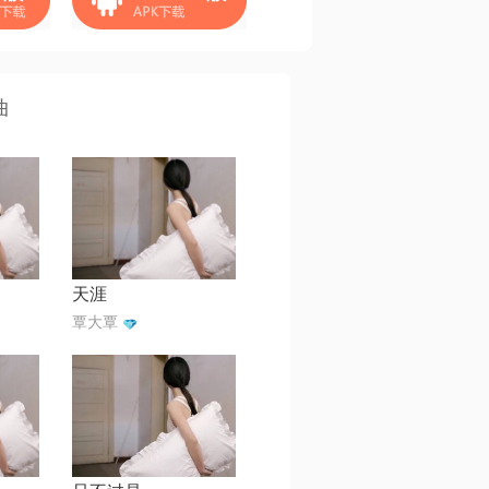
曲
天涯
覃大覃