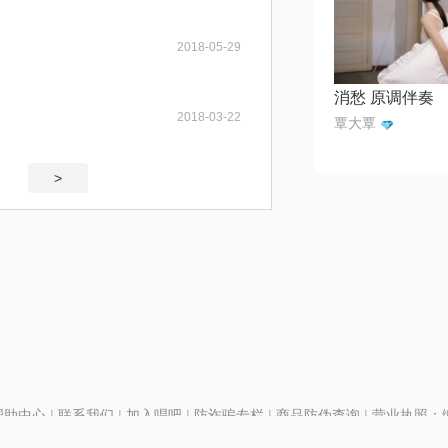
2018-05-29
消愁 原调伴奏
2018-03-22
覃大覃
>
帮助中心
|
联系我们
|
加入唱吧
|
防诈骗专栏
|
商品防伪查询
|
营业执照：编号
P证110298
|
京ICP备11013291号-1
| 举报电话(24小时)：022-25782593