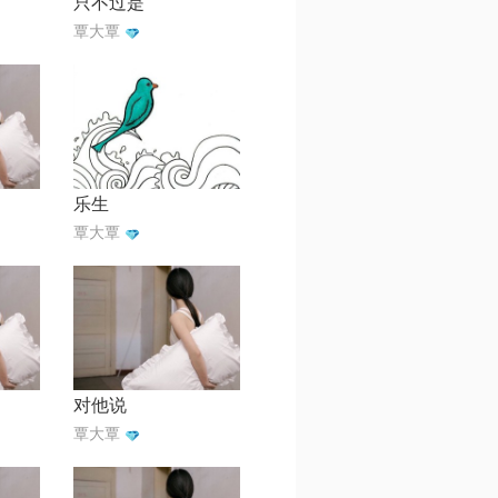
只不过是
覃大覃
乐生
覃大覃
对他说
覃大覃