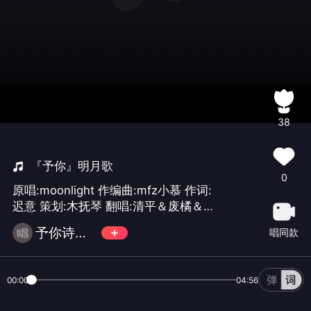
38
『予你』明月歌
0
原唱:moonlight 作编曲:mfz小慕 作词:
迟意 策划:木抚琴 翻唱:清平＆废橘＆夜
辰＆浮生梦＆远夏＆阿狄雅娜 和声:阿狄
予你诗话工作室
唱同款
雅娜＆远夏 和声编写:李星月＆远夏 后
期:远夏 美工:碎夊 出品:予你诗话工作室
5sing/微博:予你诗话工作室 歌词见相册
00:00
04:56