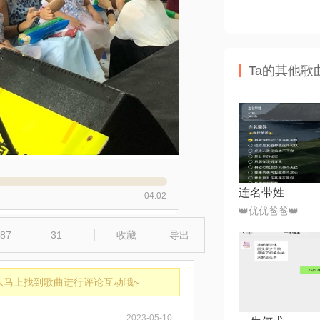
Ta的其他歌
连名带姓
04:02
👑优优爸爸👑
87
31
收藏
导出
以马上找到歌曲进行评论互动哦~
2023-05-10