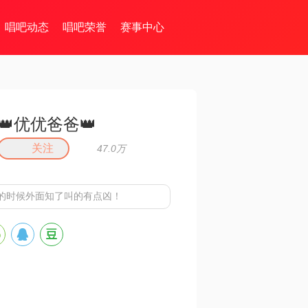
唱吧动态
唱吧荣誉
赛事中心
👑优优爸爸👑
关注
47.0万
的时候外面知了叫的有点凶！