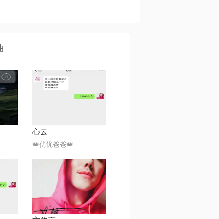
曲
心云
👑优优爸爸👑