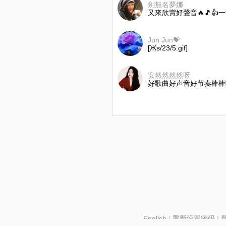
劍無名夢娜
又來欣賞好聲音🔥🎵
Jun Jun💝
[Жs/23/5.gif]
安然然然然呀
好歌曲好声音好节奏棒棒
English
|
重新设置密码
|