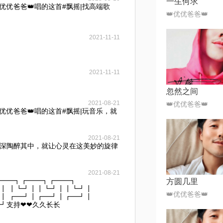
一生何求
优优爸爸👑唱的这首#飘摇|找高端歌
👑优优爸爸👑
2021-11-11
2021-11-11
忽然之间
2021-08-21
👑优优爸爸👑
优优爸爸👑唱的这首#飘摇|玩音乐，就
2021-08-21
深深陶醉其中，就让心灵在这美妙的旋律
2021-08-21
┏━━┓┏━━┓┏━━┓
方圆几里
┃ ┃┗┛┃┃┗┛┃┃┗┛┃
👑优优爸爸👑
┃ ┏━┛┃┏━┛┃┏━┛┃
┛支持❤❤久久长长