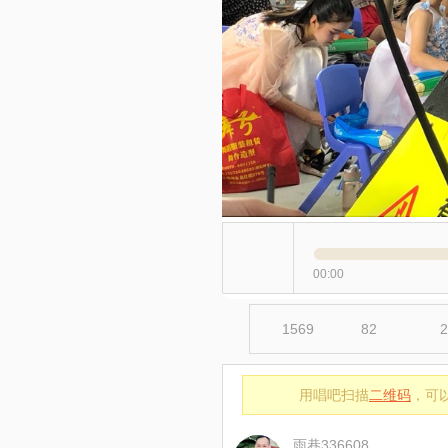
00:00
1569
82
2
用唱吧扫描
二维码
，可
雨巷336608木棉红