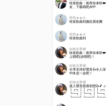
转发歌曲：推荐你来听👑
友，下载唱吧APP
熊熊🔥🔥火
转发歌曲到微信朋友圈
熊熊🔥🔥火
转发歌曲到
劍無名夢娜
转发歌曲：推荐你来听👑
上唱吧(@唱吧)！
劍無名夢娜
分享支持好聲音👍令人
中休息一会吧！
劍無名夢娜
迷人聲音甜過初戀👍🎵
┃┏┓┃┃┏┓┃┃┏┓
┗━┓┃┗━┓┃┗━┓
┗━━┛┗━━┛┗━━