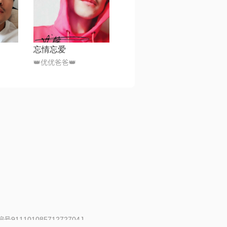
忘情忘爱
👑优优爸爸👑
91110108571272704J