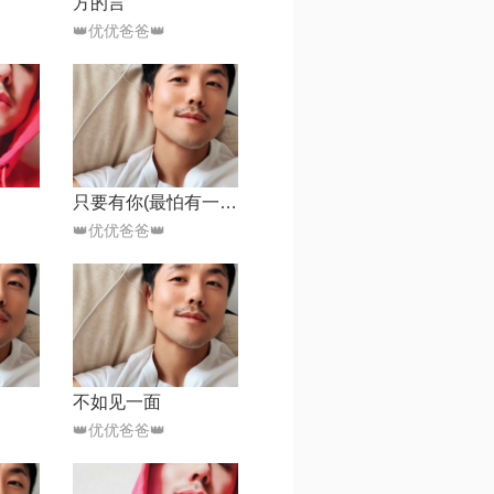
方的言
👑优优爸爸👑
只要有你(最怕有一天你离我远去)
👑优优爸爸👑
不如见一面
👑优优爸爸👑