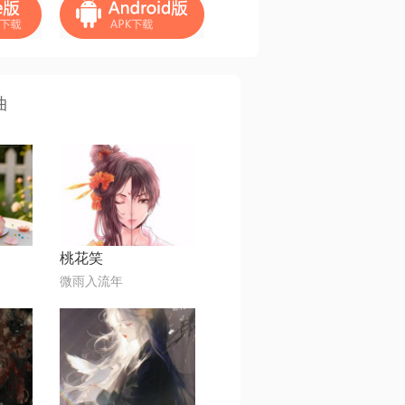
曲
桃花笑
微雨入流年