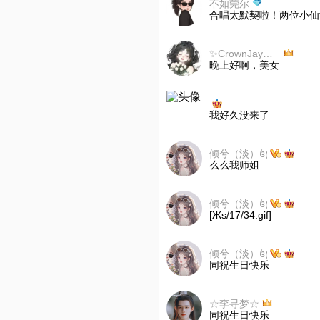
不如莞尔
合唱太默契啦！两位小仙
✨CrownJay丶「梦瑶」
晚上好啊，美女
我好久没来了
倾兮（淡）꧔ꦿ
么么我师姐
倾兮（淡）꧔ꦿ
[Жs/17/34.gif]
倾兮（淡）꧔ꦿ
同祝生日快乐
☆李寻梦☆
同祝生日快乐