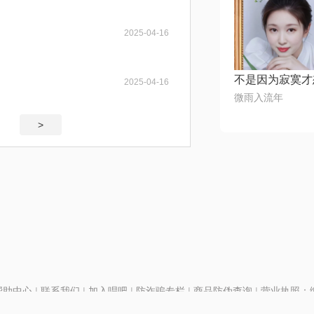
2025-04-16
不是因为寂寞才
2025-04-16
微雨入流年
>
帮助中心
|
联系我们
|
加入唱吧
|
防诈骗专栏
|
商品防伪查询
|
营业执照：编号
P证110298
|
京ICP备11013291号-1
| 举报电话(24小时)：022-25782593