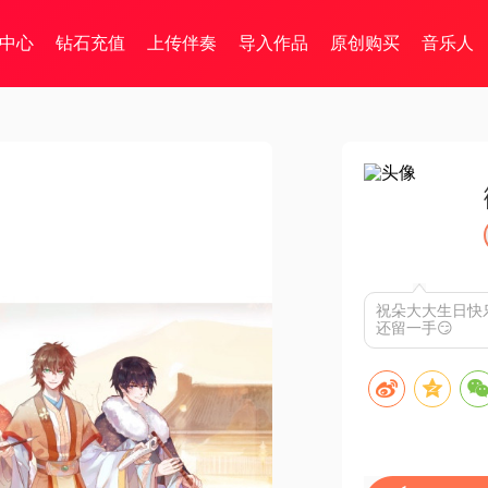
中心
钻石充值
上传伴奏
导入作品
原创购买
音乐人
祝朵大大生日快
还留一手😏