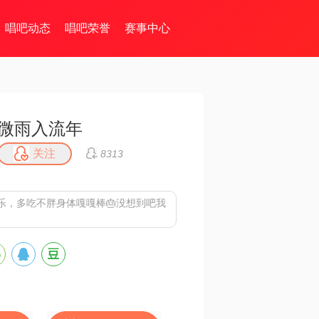
唱吧动态
唱吧荣誉
赛事中心
微雨入流年
关注
8313
乐，多吃不胖身体嘎嘎棒🎂没想到吧我