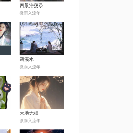
四景浩荡录
微雨入流年
碧溪水
微雨入流年
天地无疆
微雨入流年