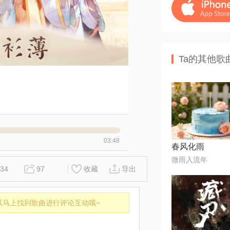
Ta的其他歌
03:48
春风化雨
微雨入流年
34
97
收藏
导出
以马上找到歌曲进行评论互动哦~