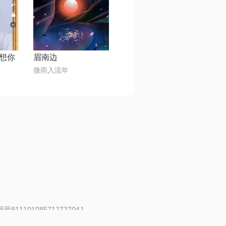
想你
眉南边
微雨入流年
91110108571272704J
 | 举报邮箱：fankui@changba.com
| 向12318举报