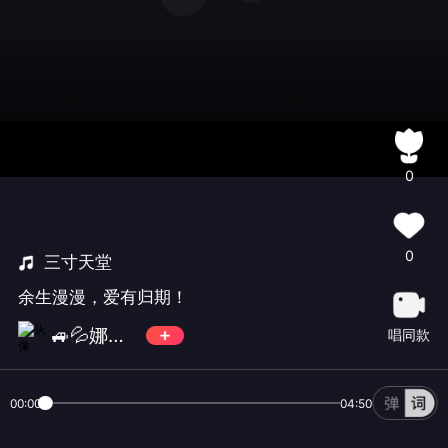
0
0
三寸天堂
余生漫漫，爱有归期！
🚙💦娜是一阵风
唱同款
00:00
04:50