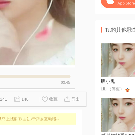
Ta的其他歌
胆小鬼
03:45
LiLi（停更）
241
148
收藏
导出
以马上找到歌曲进行评论互动哦~