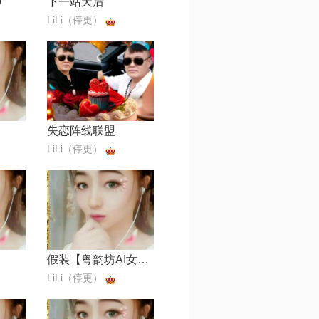
9
下一站天后
LiLi（停更）
失恋阵线联盟
LiLi（停更）
假装【粤韵坊AI女版{发行版}】
LiLi（停更）