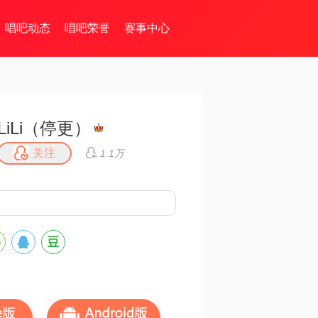
唱吧动态
唱吧荣誉
赛事中心
LiLi（停更）
关注
1.1万