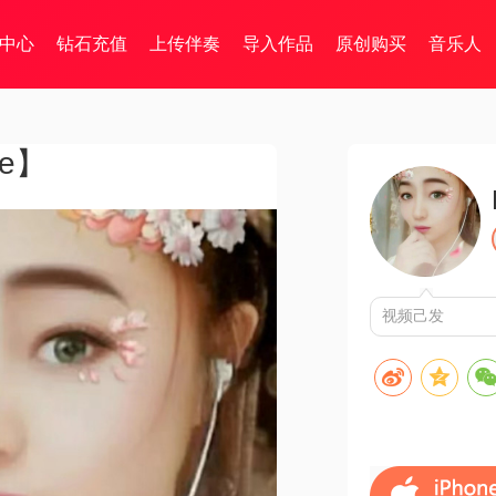
中心
钻石充值
上传伴奏
导入作品
原创购买
音乐人
e】
视频己发