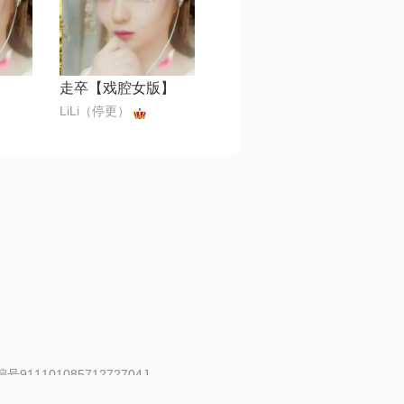
走卒【戏腔女版】
LiLi（停更）
91110108571272704J
 | 举报邮箱：fankui@changba.com
| 向12318举报