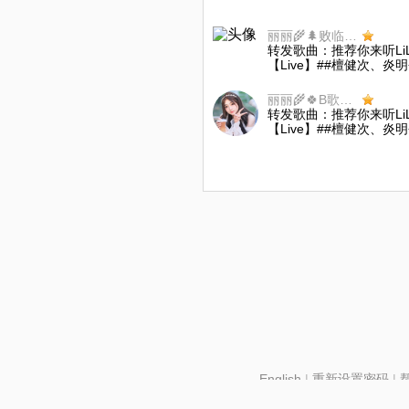
丽丽🌾🌲败临go17
转发歌曲：推荐你来听Li
【Live】##檀健次、炎
丽丽🌾🍀B歌go15
转发歌曲：推荐你来听Li
【Live】##檀健次、炎
English
|
重新设置密码
|
北京酷智科技有限公司 ©2024 changba.com |
京IC