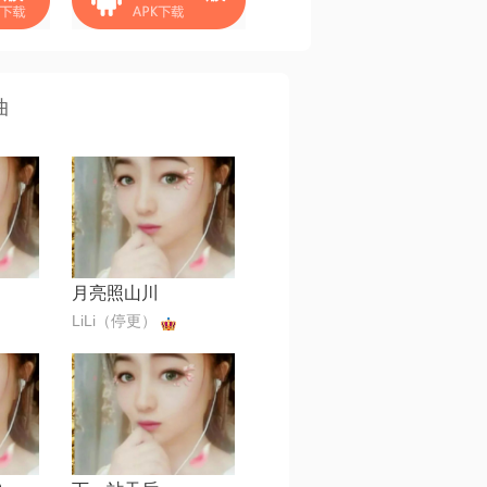
曲
月亮照山川
LiLi（停更）