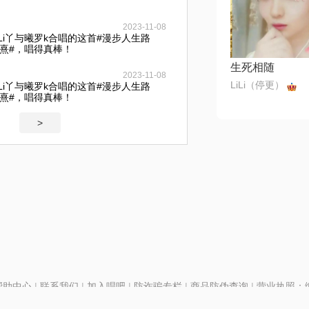
2023-11-08
Li丫与曦罗k合唱的这首#漫步人生路
明熹#，唱得真棒！
生死相随
2023-11-08
LiLi（停更）
Li丫与曦罗k合唱的这首#漫步人生路
明熹#，唱得真棒！
>
帮助中心
|
联系我们
|
加入唱吧
|
防诈骗专栏
|
商品防伪查询
|
营业执照：编号
P证110298
|
京ICP备11013291号-1
| 举报电话(24小时)：022-25782593