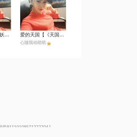
告白气球【女版妖猪提供】
爱的天国【《天国的嫁衣》电视剧片尾曲】
心随我动萌萌
91110108571272704J
 | 举报邮箱：fankui@changba.com
| 向12318举报