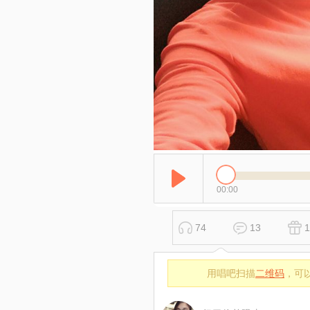
00:00
74
13
1
用唱吧扫描
二维码
，可