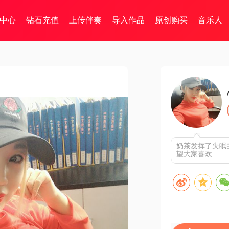
中心
钻石充值
上传伴奏
导入作品
原创购买
音乐人
奶茶发挥了失眠
望大家喜欢