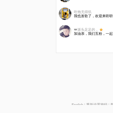
吃饱无得饥
我也发歌了，欢迎来听听
👑派头足足的，
加油亲，我们互粉，一起
English
|
重新设置密码
|
北京酷智科技有限公司 ©2024 changba.com |
京IC