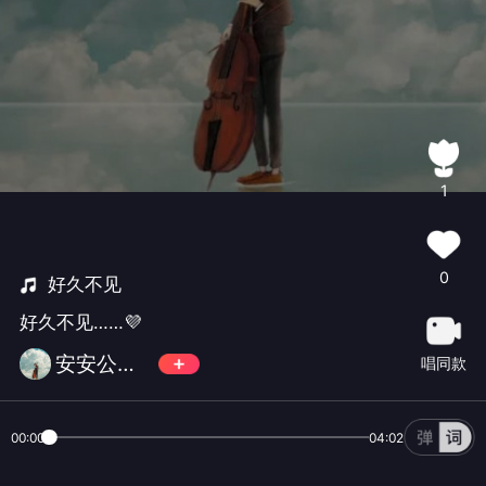
1
0
好久不见
好久不见……💜
安安公主Anita
唱同款
00:00
04:02