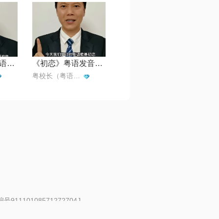
《遥远的她》粤语发音教学
《初恋》粤语发音教学
粤校长（粤语歌教学）
91110108571272704J
 | 举报邮箱：fankui@changba.com
| 向12318举报
|
金盾网络纠纷调解中心