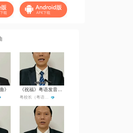
曲
曲》
《祝福》粤语发音教学
粤校长（粤语歌教学）