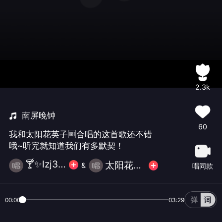
2.3k
南屏晚钟
60
我和太阳花英子🆓合唱的这首歌还不错
哦~听完就知道我们有多默契！
🍸✨lzj357(周四更新)
太阳花英子🌻🆓
&
唱同款
00:00
03:29