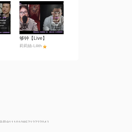
够钟【Live】
莉莉絲-Lilith
91110108571272704J
 | 举报邮箱：fankui@changba.com
| 向12318举报