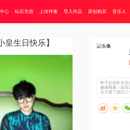
中心
钻石充值
上传伴奏
导入作品
原创购买
音乐人
小皇生日快乐】
终于赶在昨天完
健康顺遂！这应
后方便了我们三个