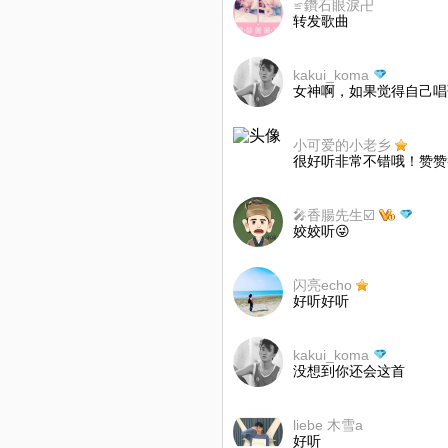
≌鑽石眼淚卍
转发歌曲
kakui_koma
女神啊，如果觉得自己唱
小可爱的小老乡
很好听非常不错哦！赞赞
🎤香腸先生☑️
姣姣听😜
闪亮echo
好听好听
kakui_koma
没想到你还会这首
liebe 木雪a
好听