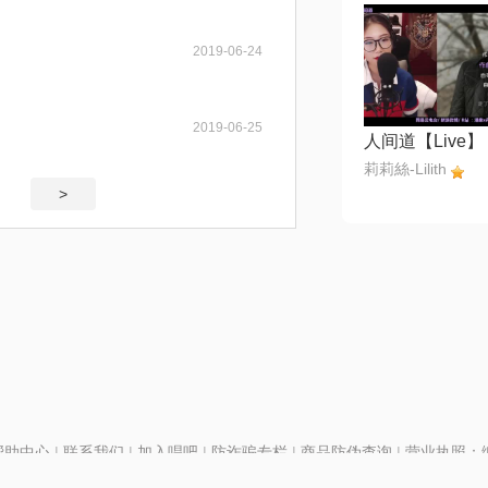
2019-06-24
2019-06-25
人间道【Live】
莉莉絲-Lilith
>
帮助中心
|
联系我们
|
加入唱吧
|
防诈骗专栏
|
商品防伪查询
|
营业执照：编号
P证110298
|
京ICP备11013291号-1
| 举报电话(24小时)：022-25782593