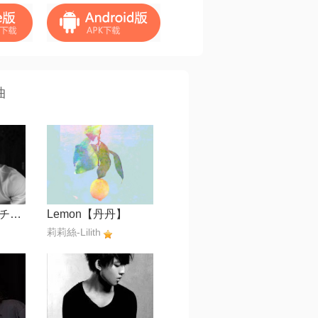
曲
サンセットベンチ【日落长椅】
Lemon【丹丹】
莉莉絲-Lilith