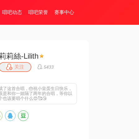
唱吧动态
唱吧荣誉
赛事中心
莉莉絲-Lilith
关注
5433
成了这首合唱，🎂祝小皇蛋生日快乐，
该是和你一姐隔了两年的合唱，等你以
也该要唱个什么😍🥰😘