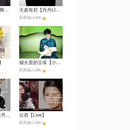
好想爱这个世界啊【水水生日快乐】
天真有邪【丹丹LIVE】
莉莉絲-Lilith
】
烟火里的尘埃【小皇生日快乐】
莉莉絲-Lilith
捞月亮的人【LC丹丹】
云吞【Live】
莉莉絲-Lilith