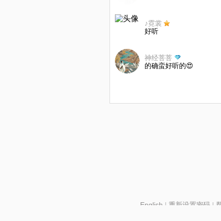
♪霓裳
好听
神经菩菩
的确蛮好听的😍
English
|
重新设置密码
|
北京酷智科技有限公司 ©2024 changba.com |
京IC