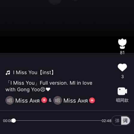
81
I Miss You【inst】
3
「I Miss You」Full version. Ml in love
with Gong Yoo😣❤️
Miss Aня
Miss Aня
唱同款
&
00:00
02:48