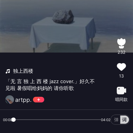
232
独上西楼
13
「无 言 独 上 西 楼 jazz cover.」好久不
见啦 暑假唱给妈妈的 请你听歌
artpp.
唱同款
00:00
04:02