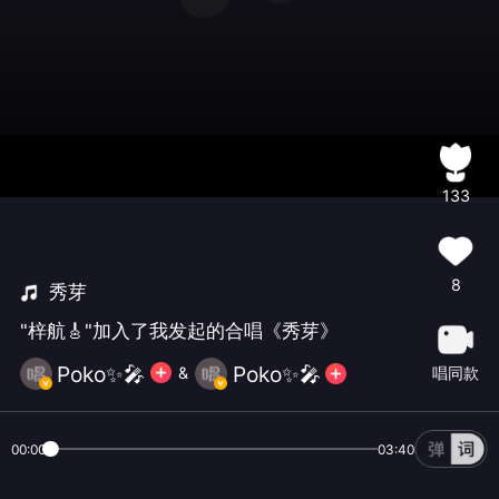
133
8
秀芽
"梓航🎸"加入了我发起的合唱《秀芽》
Poko✨🎤
Poko✨🎤
唱同款
&
00:00
03:40