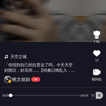
1.9k
天空之城
17
「你找到自己的拉普达了吗」今天天空
好阴沉，好压抑……【间奏口哨乱入，还
和谐么？😳
晓文姐姐
唱同款
00:00
04:05