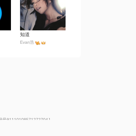
知道
Evan浩
91110108571272704J
 | 举报邮箱：fankui@changba.com
| 向12318举报
|
金盾网络纠纷调解中心