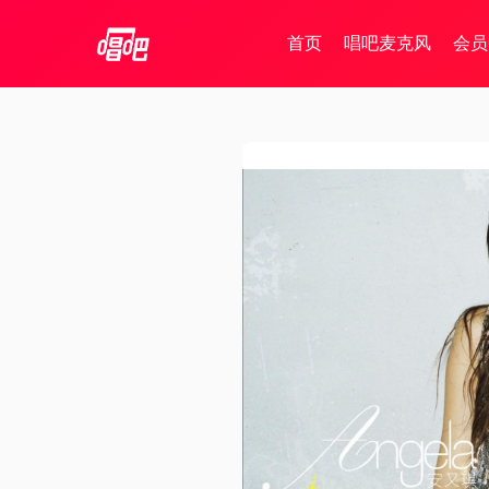
首页
唱吧麦克风
会员