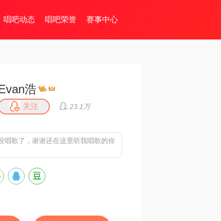
唱吧动态
唱吧荣誉
赛事中心
Evan浩
关注
23.1万
没唱歌了，谢谢还在这里听我唱歌的你