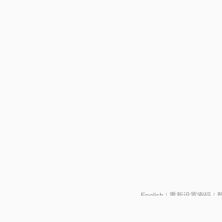
English
|
重新设置密码
|
北京酷智科技有限公司 ©2024 changba.com |
京IC
京网文【2024】2602-128