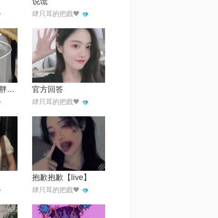
说谎
肆只耳的把戲🖤
霓虹甜心【【小胖】】
官方回答
肆只耳的把戲🖤
抱歉抱歉【live】
肆只耳的把戲🖤