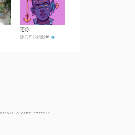
还你
肆只耳的把戲🖤
91110108571272704J
 | 举报邮箱：fankui@changba.com
| 向12318举报
|
金盾网络纠纷调解中心