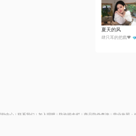
夏天的风
肆只耳的把戲🖤
帮助中心
|
联系我们
|
加入唱吧
|
防诈骗专栏
|
商品防伪查询
|
营业执照：编号
P证110298
|
京ICP备11013291号-1
| 举报电话(24小时)：022-25782593
号
|
京公网安备11010502025063号
|
|