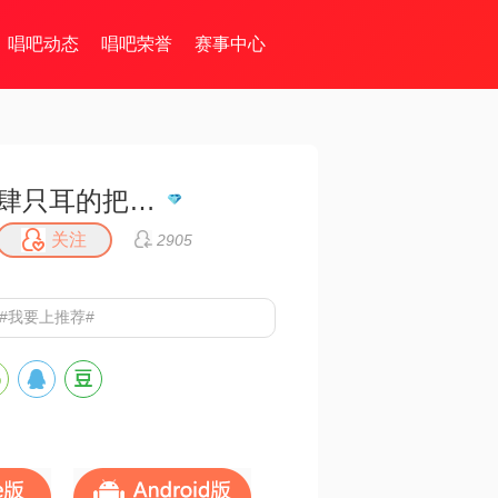
唱吧动态
唱吧荣誉
赛事中心
肆只耳的把戲🖤
关注
2905
 #我要上推荐#