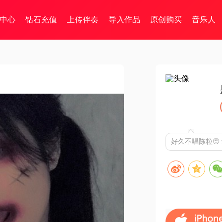
中心
钻石充值
上传伴奏
导入作品
原创购买
音乐人
】
好久不唱陈粒🤨