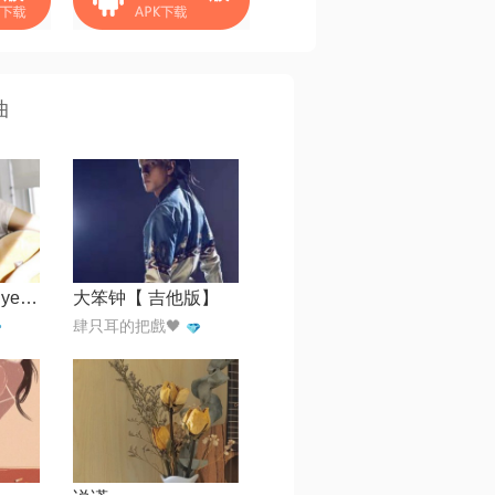
曲
Can't Take My Eyes Off You
大笨钟【 吉他版】
肆只耳的把戲🖤