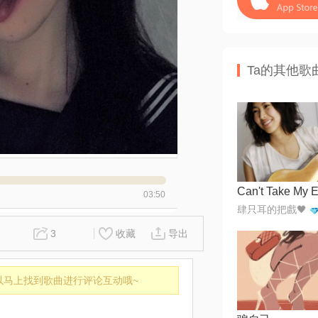
Ta的其他歌
03:50
肆只耳的把戲🖤
3
收藏
导出
以马上找到歌曲进行评论互动哦~