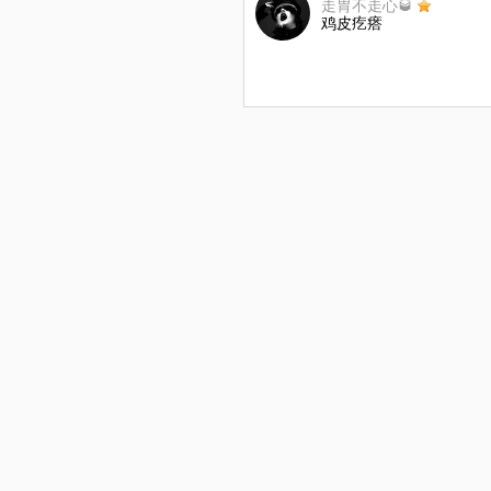
走胃不走心🥃
鸡皮疙瘩