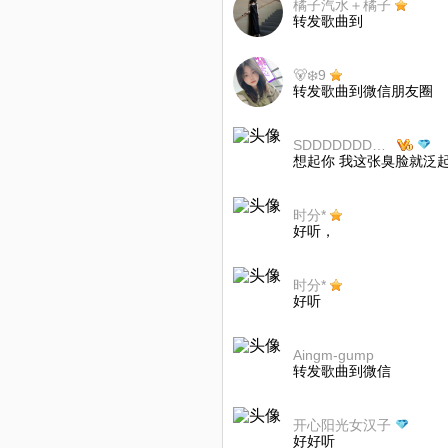
橘子汽水＋橘子
转发歌曲到
🐻‍❄️9
转发歌曲到微信朋友圈
SDDDDDDDDFFFFF
想起你 我这张臭脸就泛起
时分*
好听，
时分*
好听
Aingm-gump
转发歌曲到微信
开心阳光女汉子
好好听