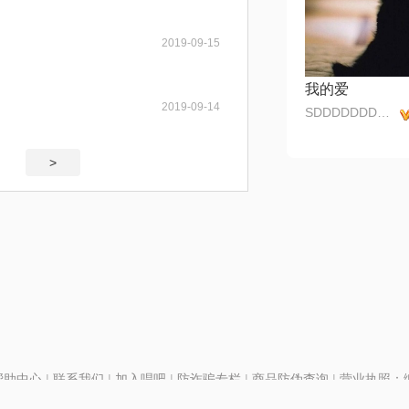
2019-09-15
我的爱
2019-09-14
SDDDDDDDDFFFFF
>
帮助中心
|
联系我们
|
加入唱吧
|
防诈骗专栏
|
商品防伪查询
|
营业执照：编号
P证110298
|
京ICP备11013291号-1
| 举报电话(24小时)：022-25782593