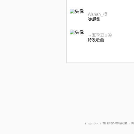
Wanan_橙
😍超甜
→五季豆⊙④
转发歌曲
English
|
重新设置密码
|
北京酷智科技有限公司 ©2024 changba.com |
京IC