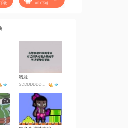
曲
我敢
SDDDDDDDDFFFFF