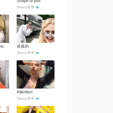
Shape of you
Sherry爷爷
me.
讲真的
Sherry爷爷
Attention
Sherry爷爷