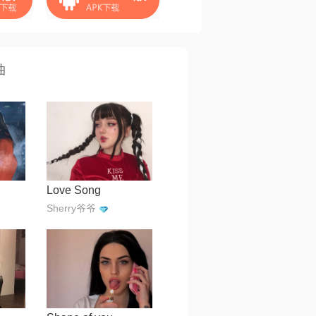
曲
Love Song
Sherry爷爷