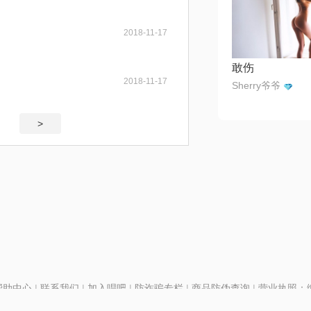
2018-11-17
敢伤
2018-11-17
Sherry爷爷
>
帮助中心
|
联系我们
|
加入唱吧
|
防诈骗专栏
|
商品防伪查询
|
营业执照：编号
P证110298
|
京ICP备11013291号-1
| 举报电话(24小时)：022-25782593