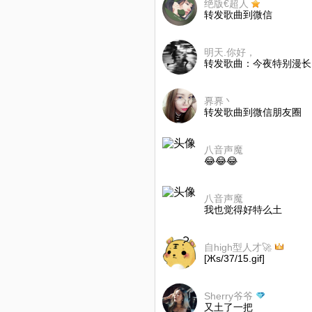
绝版€超人
转发歌曲到微信
明天.你好，
转发歌曲：今夜特别漫长..
奡奡丶
转发歌曲到微信朋友圈
八音声魔
😂😂😂
八音声魔
我也觉得好特么土
自high型人才🚀
[Жs/37/15.gif]
Sherry爷爷
又土了一把