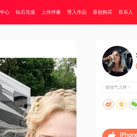
中心
钻石充值
上传伴奏
导入作品
原创购买
音乐人
接地气儿呀！