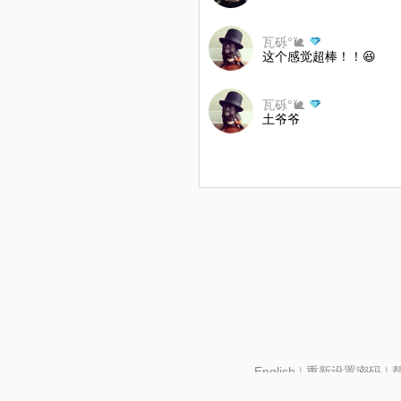
瓦砾°🐌
这个感觉超棒！！😆
瓦砾°🐌
土爷爷
English
|
重新设置密码
|
北京酷智科技有限公司 ©2024 changba.com |
京IC