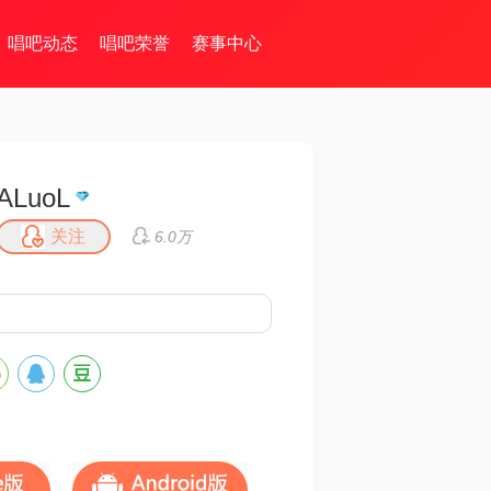
唱吧动态
唱吧荣誉
赛事中心
ALuoL
关注
6.0万