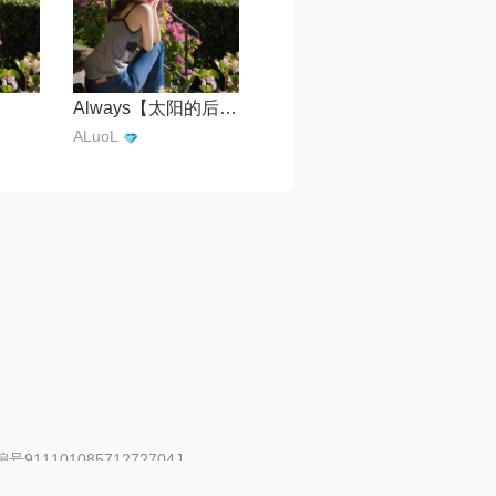
Always【太阳的后裔 OST】
ALuoL
91110108571272704J
 | 举报邮箱：fankui@changba.com
| 向12318举报