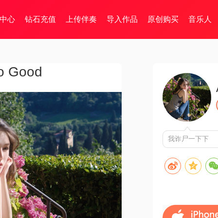
中心
钻石充值
上传伴奏
导入作品
原创购买
音乐人
o Good
我诈尸一下下