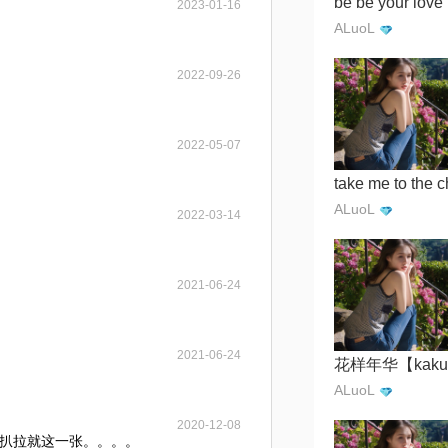
be be your love
2023-01-16
ALuoL
2022-09-26
2022-05-07
ALuoL
2022-03-14
2021-06-24
2021-06-24
ALuoL
2020-12-08
扒拉就这一张。。。。