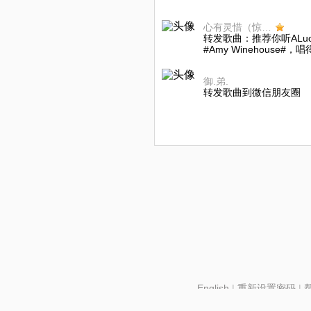
心有灵惜（惊蛰）
转发歌曲：推荐你听ALuoL唱的
#Amy Winehouse#，
御.弟.
转发歌曲到微信朋友圈
English
|
重新设置密码
|
北京酷智科技有限公司 ©2024 changba.com |
京IC