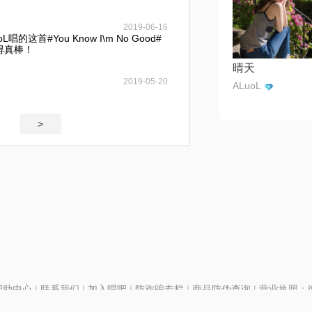
2019-06-16
这首#You Know I\m No Good#
唱得真棒！
晴天
2019-05-20
ALuoL
>
帮助中心
|
联系我们
|
加入唱吧
|
防诈骗专栏
|
商品防伪查询
|
营业执照：编号
P证110298
|
京ICP备11013291号-1
| 举报电话(24小时)：022-25782593