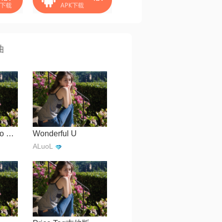
曲
You Know I'm No Good
Wonderful U
ALuoL