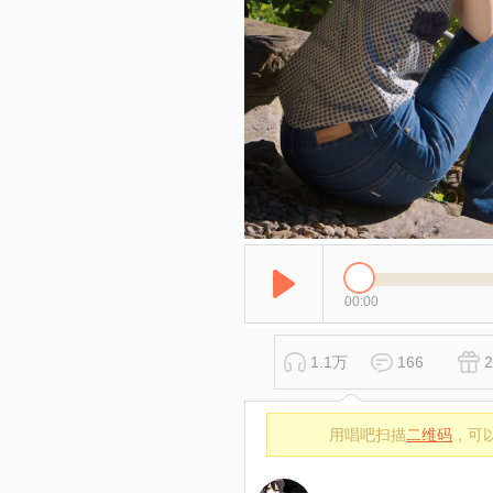
00:00
1.1万
166
2
用唱吧扫描
二维码
，可