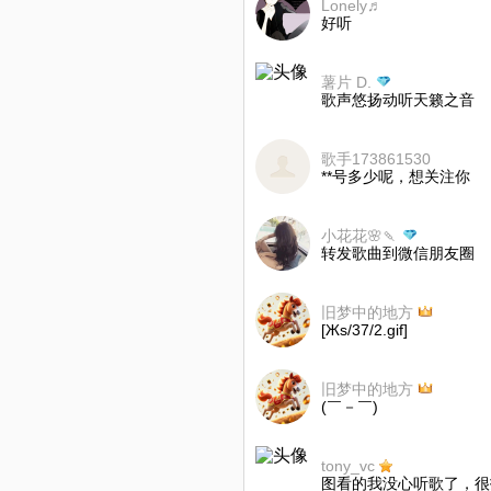
Lonely♬
好听
薯片 D.
歌声悠扬动听天籁之音
歌手173861530
**号多少呢，想关注你
小花花🌸🍡
转发歌曲到微信朋友圈
旧梦中的地方
[Жs/37/2.gif]
旧梦中的地方
(￣－￣)
tony_vc
图看的我没心听歌了，很