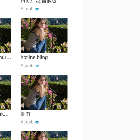
Price Tag吉他版
ALuoL
take me to the church(guitar ver.)
hotline bling
ALuoL
花样年华【kakuikoma】
拥有
ALuoL