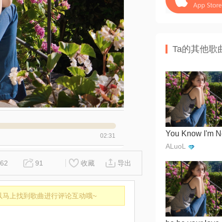
Ta的其他歌
02:31
ALuoL
62
91
收藏
导出
以马上找到歌曲进行评论互动哦~