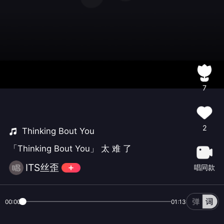
7
2
Thinking Bout You
「Thinking Bout You」 太 难 了
ITS丝歪
唱同款
00:00
01:13