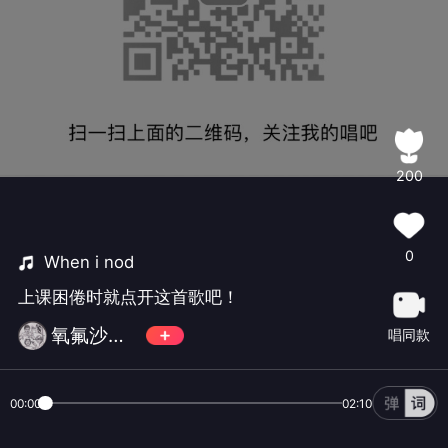
200
0
When i nod
上课困倦时就点开这首歌吧！
氧氟沙星气泡饮
唱同款
00:00
02:10