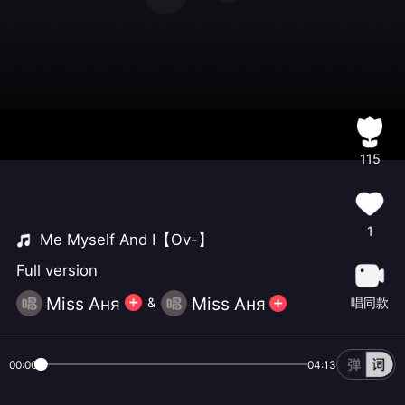
115
1
Me Myself And I【Ov-】
Full version
Miss Aня
Miss Aня
唱同款
&
00:00
04:13