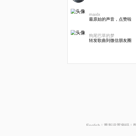
maxlx
最原始的声音，点赞啦
狗尾巴草的梦
转发歌曲到微信朋友圈
English
|
重新设置密码
|
北京酷智科技有限公司 ©2024 changba.com |
京IC