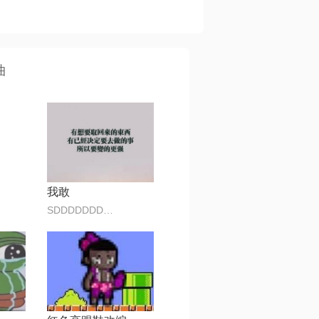
曲
我敢
SDDDDDDDDFFFFF