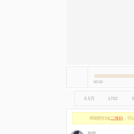
00:00
5.5万
1702
3
用唱吧扫描
二维码
，可
狗鸣