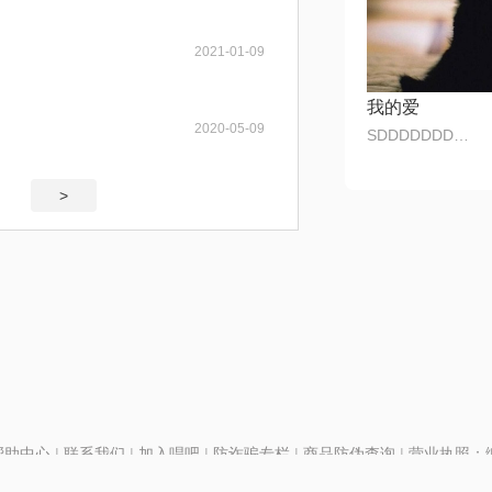
2021-01-09
我的爱
2020-05-09
SDDDDDDDDFFFFF
>
帮助中心
|
联系我们
|
加入唱吧
|
防诈骗专栏
|
商品防伪查询
|
营业执照：编号
P证110298
|
京ICP备11013291号-1
| 举报电话(24小时)：022-25782593