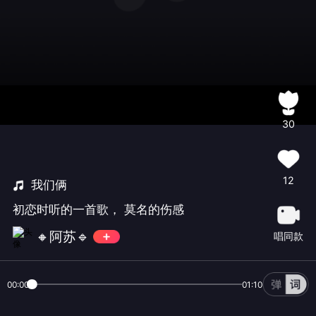
30
12
我们俩
初恋时听的一首歌， 莫名的伤感
🔸阿苏🔹
唱同款
00:00
01:10