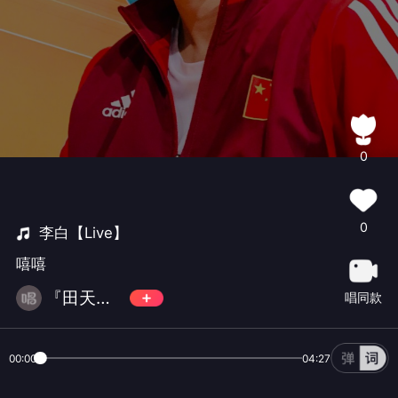
0
0
李白【Live】
嘻嘻
『田天天』
唱同款
00:00
04:27